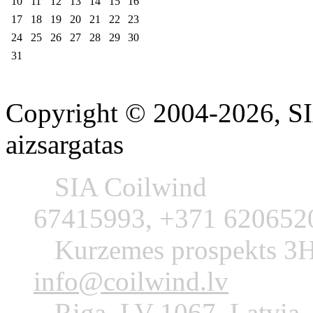
10
11
12
13
14
15
16
17
18
19
20
21
22
23
24
25
26
27
28
29
30
31
Copyright © 2004-2026, SIA
aizsargatas
SIA Coil
67415993, +371 620652
Kurzemes prosp
info@coilwind.lv
Riga, LV-1067, Latvia