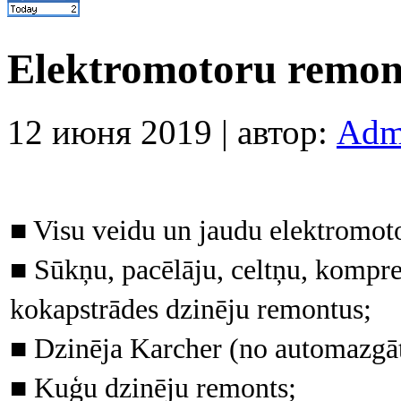
Elektromotoru remont
12 июня 2019 | автор:
Adm
■ Visu veidu un jaudu elektromoto
■ Sūkņu, pacēlāju, celtņu, kompre
kokapstrādes dzinēju remontus;
■ Dzinēja Karcher (no automazgāt
■ Kuģu dzinēju remonts;