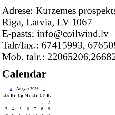
Adrese: Kurzemes prospekt
Riga, Latvia, LV-1067
E-pasts: info@coilwind.lv
Talr/fax.: 67415993, 6765
Mob. talr.: 22065206,2668
Calendar
«
Август 2026
»
Пн
Вт
Ср
Чт
Пт
Сб
Вс
1
2
3
4
5
6
7
8
9